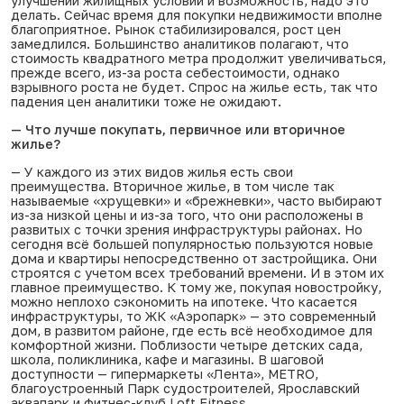
улучшении жилищных условий и возможность, надо это
делать. Сейчас время для покупки недвижимости вполне
благоприятное. Рынок стабилизировался, рост цен
замедлился. Большинство аналитиков полагают, что
стоимость квадратного метра продолжит увеличиваться,
прежде всего, из-за роста себестоимости, однако
взрывного роста не будет. Спрос на жилье есть, так что
падения цен аналитики тоже не ожидают.
— Что лучше покупать, первичное или вторичное
жилье?
— У каждого из этих видов жилья есть свои
преимущества. Вторичное жилье, в том числе так
называемые «хрущевки» и «брежневки», часто выбирают
из-за низкой цены и из-за того, что они расположены в
развитых с точки зрения инфраструктуры районах. Но
сегодня всё большей популярностью пользуются новые
дома и квартиры непосредственно от застройщика. Они
строятся с учетом всех требований времени. И в этом их
главное преимущество. К тому же, покупая новостройку,
можно неплохо сэкономить на ипотеке. Что касается
инфраструктуры, то ЖК «Аэропарк» — это современный
дом, в развитом районе, где есть всё необходимое для
комфортной жизни. Поблизости четыре детских сада,
школа, поликлиника, кафе и магазины. В шаговой
доступности — гипермаркеты «Лента», METRO,
благоустроенный Парк судостроителей, Ярославский
аквапарк и фитнес-клуб Loft Fitness.