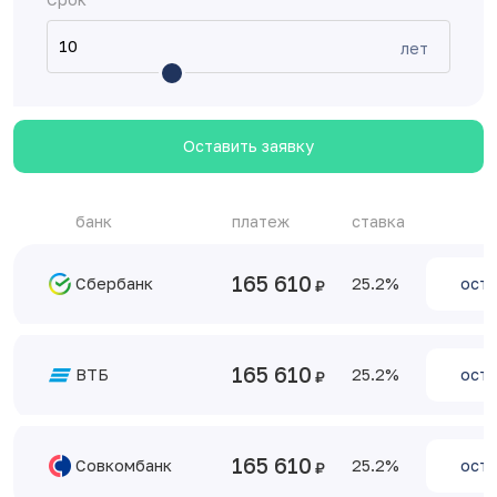
лет
Оставить заявку
банк
платеж
ставка
165 610
Сбербанк
25.2
оста
165 610
ВТБ
25.2
оста
165 610
Совкомбанк
25.2
оста