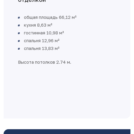
Объединенное простран
гостиной– удобное про
встречи гостей и семей
Выход на балкон из кух
Две удобные спальни
Два санузла
Увеличенная площадь в
пространство для орган
хранения