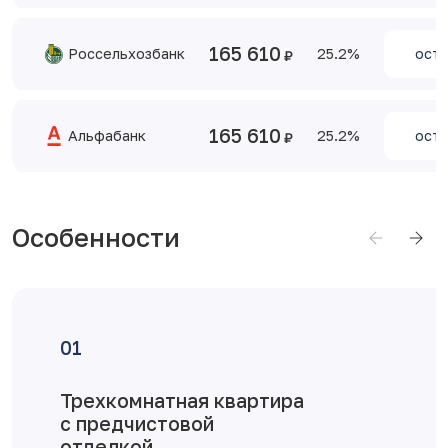
165 610
Россельхозбанк
25.2
оста
165 610
Альфабанк
25.2
оста
Особенности
тира
Достоинства плани