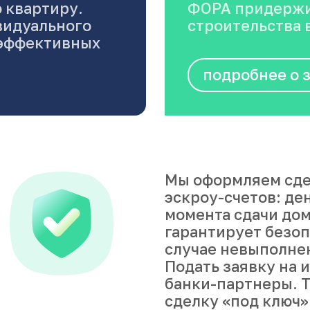
 квартиру.
ФОРА придержи
видуального
строительства в
оэффективных
подробнее о 
Мы оформляем сде
эскроу-счетов: де
момента сдачи дом
гарантирует безоп
случае невыполне
Подать заявку на 
банки-партнеры. Т
сделку «под ключ»