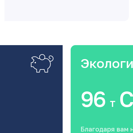
Эколог
96
C
т
Благодаря вам 