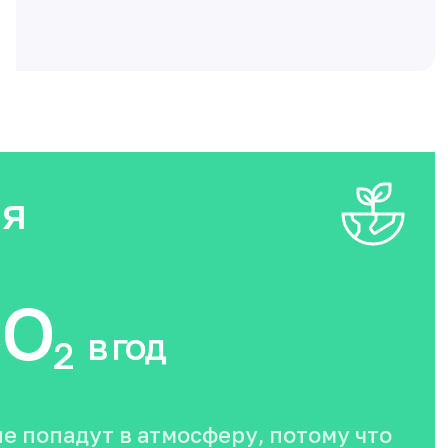
ия
O
в год
2
не попадут в атмосферу, потому что