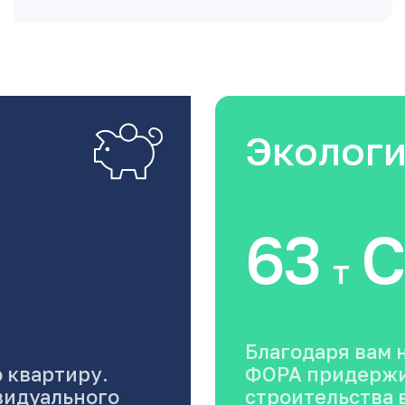
Эколог
63
C
т
Благодаря вам 
 квартиру.
ФОРА придержи
видуального
строительства в