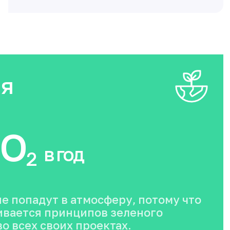
ия
O
в год
2
не попадут в атмосферу, потому что
вается принципов зеленого
о всех своих проектах.