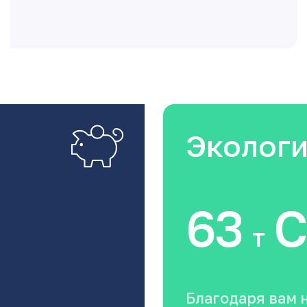
Эколог
63
C
т
Благодаря вам 