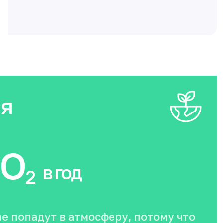
ия
O
в год
2
не попадут в атмосферу, потому что