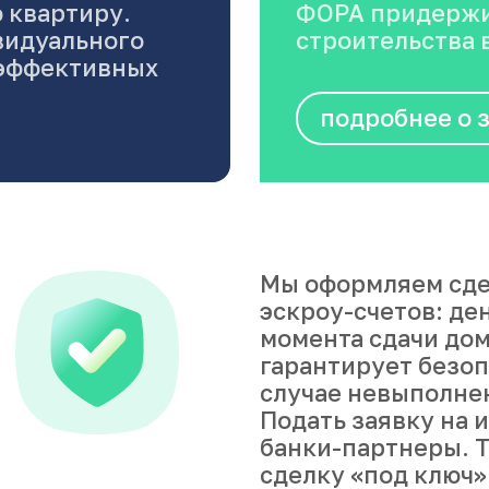
 квартиру.
ФОРА придержи
видуального
строительства в
оэффективных
подробнее о 
Мы оформляем сде
эскроу-счетов: де
момента сдачи дом
гарантирует безоп
случае невыполне
Подать заявку на 
банки-партнеры. Т
сделку «под ключ»