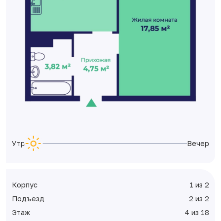
Утро
Вечер
Корпус
1 из 2
Подъезд
2 из 2
Этаж
4 из 18