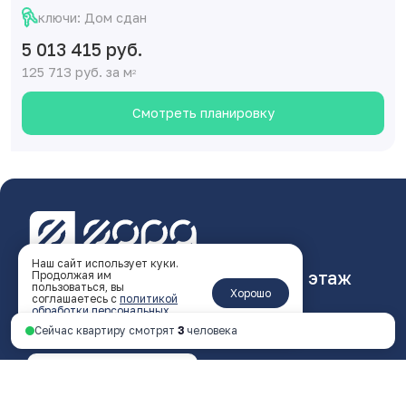
ключи: Дом сдан
5 013 415 руб.
125 713 руб. за м
2
Смотреть планировку
Наш сайт использует куки.
Ярославль, пр-т Октября, 46, 4 этаж
Продолжая им
пользоваться, вы
Хорошо
соглашаетесь с
политикой
пн - пт 9:00 - 18:00
обработки персональных
данных
.
Сейчас квартиру смотрят
3
человека
+7 4852 338-538
Перезвоните мне