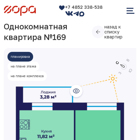
+7 4852 338-538
Однокомнатная
назад к
списку
квартира №169
квартир
планировка
на плане этажа
на плане комплекса