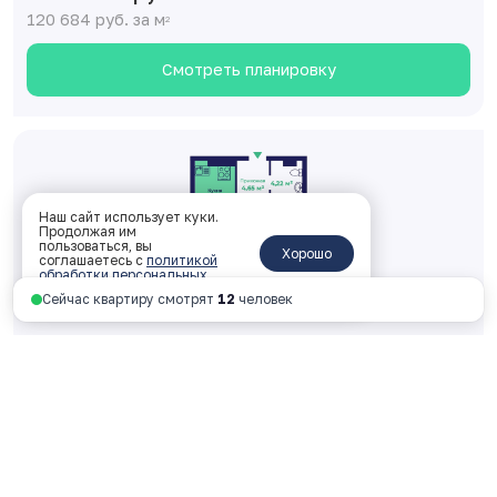
120 684 руб. за м
2
Смотреть планировку
Наш сайт использует куки.
Продолжая им
пользоваться, вы
Хорошо
соглашаетесь с
политикой
обработки персональных
данных
.
Сейчас квартиру смотрят
12
человек
Двухкомнатная 41.63 м
2
1 корпус, 2 подъезд, 14 этаж, № 253
ключи: Дом сдан
5 024 075 руб.
120 684 руб. за м
2