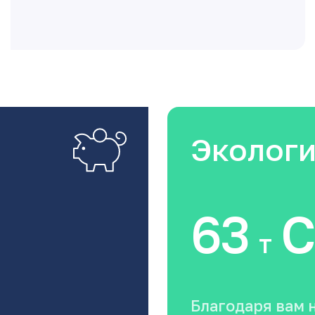
Эколог
63
C
т
Благодаря вам 