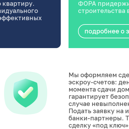
 квартиру.
ФОРА придержи
видуального
строительства в
оэффективных
подробнее о 
Мы оформляем сде
эскроу-счетов: де
момента сдачи дом
гарантирует безоп
случае невыполне
Подать заявку на 
банки-партнеры. Т
сделку «под ключ»