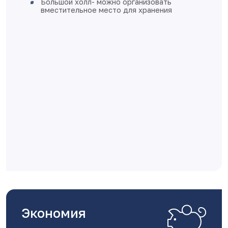
 организовать
подоконников
о для хранения
стены оштукатурен
полы - стяжка
выполнена разводка
установки розеток 
разводка отопления
пола
квартира готова к 
Дом монолитно-каркас
вентилируемыми фаса
Класс энергоэффектив
Экономия