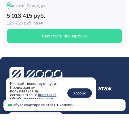
ключи: Дом сдан
5 013 415 руб.
125 713 руб. за м
2
Смотреть планировку
Наш сайт использует куки.
Ярославль, пр-т Октября, 46, 4 этаж
Продолжая им
пользоваться, вы
Хорошо
соглашаетесь с
политикой
пн - пт 9:00 - 18:00
обработки персональных
данных
.
Сейчас квартиру смотрят
1
человек
+7 4852 338-538
Перезвоните мне