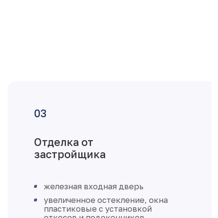
Отделка от
застройщика
железная входная дверь
увеличенное остекление, окна
пластиковые с установкой
откосов и подоконников