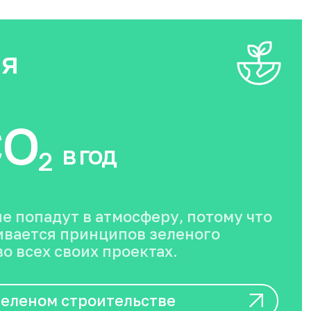
ия
O
в год
2
не попадут в атмосферу, потому что
вается принципов зеленого
о всех своих проектах.
зеленом строительстве