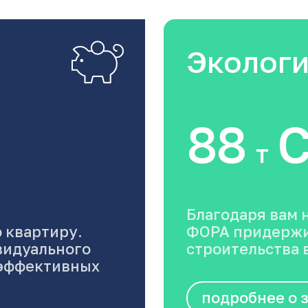
Эколог
88
C
т
Благодаря вам 
 квартиру.
ФОРА придержи
видуального
строительства в
оэффективных
подробнее о 