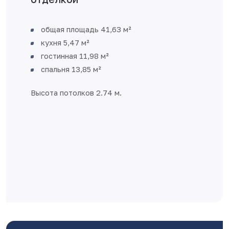
Смарт планировка – максимум
функциональности на небольшой 
Объединенное пространство кухни
гостиной общей площадью 17,32 м
удобное пространство для встреч
гостей и семейных вечеров
Выход на лоджию из кухни-гостино
Отдельная спальня – свое приватн
пространство
Большой совмещенный санузел, ес
место для стиральной машины