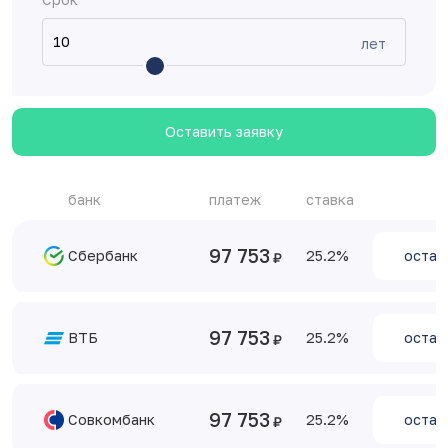
лет
Оставить заявку
банк
платеж
ставка
97 753
Сбербанк
25.2
остав
97 753
ВТБ
25.2
остав
97 753
Совкомбанк
25.2
остав