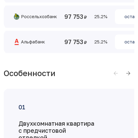
97 753
Россельхозбанк
25.2
остав
97 753
Альфабанк
25.2
остав
Особенности
Достоинства планировки