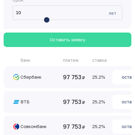
лет
Оставить заявку
банк
платеж
ставка
97 753
Сбербанк
25.2
остав
97 753
ВТБ
25.2
остав
97 753
Совкомбанк
25.2
остав