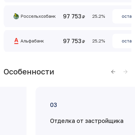
97 753
Россельхозбанк
25.2
остав
97 753
Альфабанк
25.2
остав
Особенности
Отделка от застройщика