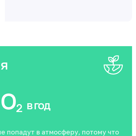
ия
O
в год
2
не попадут в атмосферу, потому что