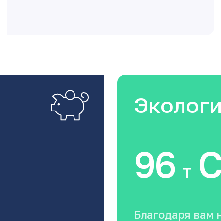
Эколог
96
C
т
Благодаря вам 