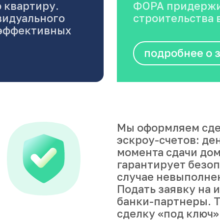
 квартиру.
ФОРА придержи
видуального
строительства в
оэффективных
подробнее о 
Мы оформляем сде
эскроу-счетов: де
момента сдачи дом
гарантирует безоп
случае невыполне
Подать заявку на 
банки-партнеры. Т
сделку «под ключ»