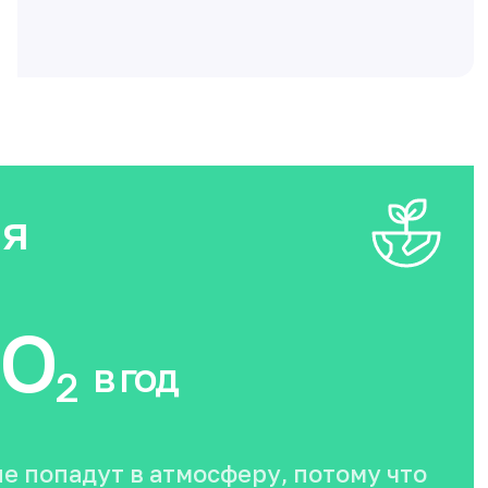
ия
O
в год
2
не попадут в атмосферу, потому что