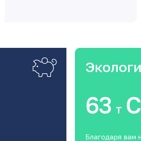
Эколог
63
C
т
Благодаря вам 