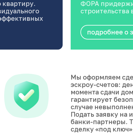
 квартиру.
ФОРА придержи
видуального
строительства в
оэффективных
подробнее о 
Мы оформляем сде
эскроу-счетов: де
момента сдачи дом
гарантирует безоп
случае невыполне
Подать заявку на 
банки-партнеры. Т
сделку «под ключ»