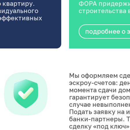
 квартиру.
ФОРА придержи
видуального
строительства в
оэффективных
подробнее о 
Мы оформляем сде
эскроу-счетов: де
момента сдачи дом
гарантирует безоп
случае невыполне
Подать заявку на 
банки-партнеры. Т
сделку «под ключ»