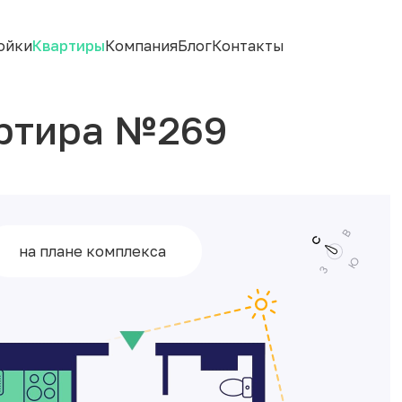
ойки
Квартиры
Компания
Блог
Контакты
ртира №269
на плане комплекса