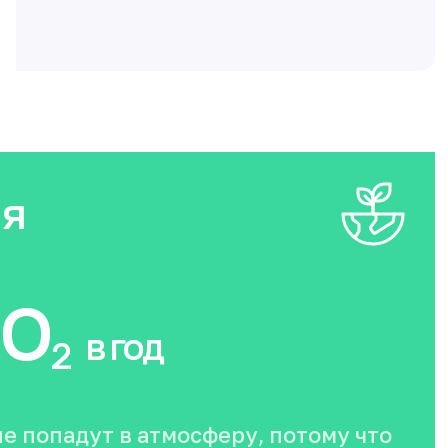
ия
O
в год
2
не попадут в атмосферу, потому что