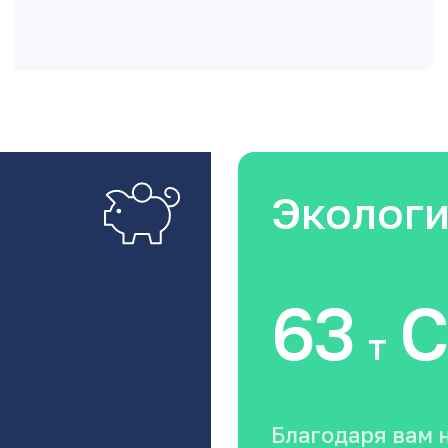
Эколог
63
C
т
Благодаря вам 