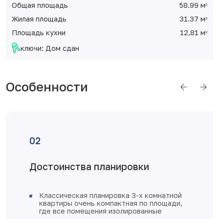
Общая площадь
58.99 м
2
Жилая площадь
31.37 м
2
Площадь кухни
12,81 м
2
ключи: Дом сдан
Особенности
вки
Отделка от застрой
3-х комнатной
железная входная дверь
я по площади,
увеличенное остекление,
ованные
пластиковые с установкой