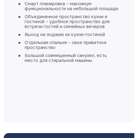
железная входная дверь
ощади
увеличенное остекление, окна
пластиковые с установкой откосов 
я
подоконников
стены оштукатурены
полы - стяжка
выполнена разводка электричества
установки розеток и выключателей
разводка отопления выполнена в ст
пола
квартира готова к финишной отделк
Дом монолитно-каркасный с
вентилируемыми фасадами
Класс энергоэффективности А+