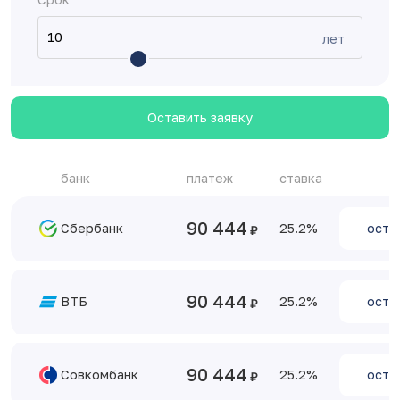
лет
Оставить заявку
банк
платеж
ставка
90 444
Сбербанк
25.2
оста
90 444
ВТБ
25.2
оста
90 444
Совкомбанк
25.2
оста