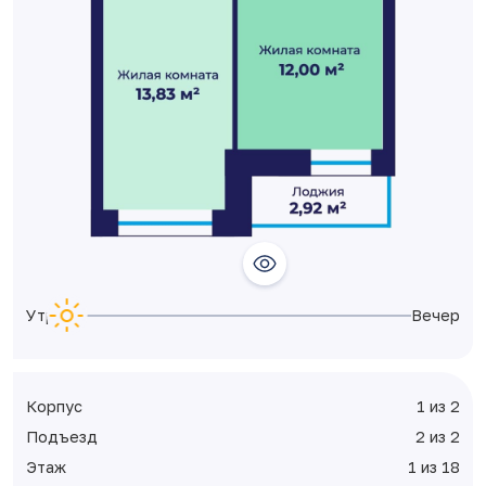
Утро
Вечер
Корпус
1 из 2
Подъезд
2 из 2
Этаж
1 из 18