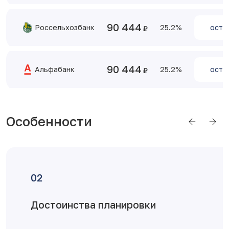
90 444
Россельхозбанк
25.2
оста
90 444
Альфабанк
25.2
оста
Особенности
Отделка от застройщика