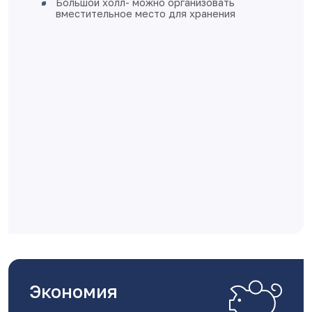
ганизовать
подоконников
я хранения
стены оштукатурены
полы - стяжка
выполнена разводка эле
установки розеток и вы
разводка отопления вып
пола
квартира готова к фини
Дом монолитно-каркасный
вентилируемыми фасадам
Класс энергоэффективнос
Экономия