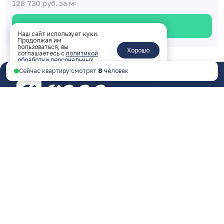
128 730 руб. за м
2
Смотреть планировку
Наш сайт использует куки.
Продолжая им
пользоваться, вы
Хорошо
соглашаетесь с
политикой
обработки персональных
данных
.
Сейчас квартиру смотрят
8
человек
Ярославль, пр-т Октября, 46, 4 этаж
пн - пт 9:00 - 18:00
+7 4852 338-538
Перезвоните мне
© 2026 ООО Специализированный застройщик
«ФОРА»