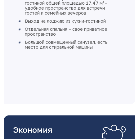
²–
подоконников
и
стены оштукатурены
полы - стяжка
ой
выполнена разводка электричест
ное
установки розеток и выключател
разводка отопления выполнена в
сть
пола
квартира готова к финишной отд
Дом монолитно-каркасный с
вентилируемыми фасадами
Класс энергоэффективности А+
Экономия