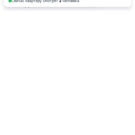
Сейчас квартиру смотрят
2
человека
125 712 руб. за м
2
Смотреть планировку
Ярославль, пр-т Октября, 46, 4 этаж
пн - пт 9:00 - 18:00
+7 4852 338-538
Перезвоните мне
© 2026 ООО Специализированный застройщик
«ФОРА»