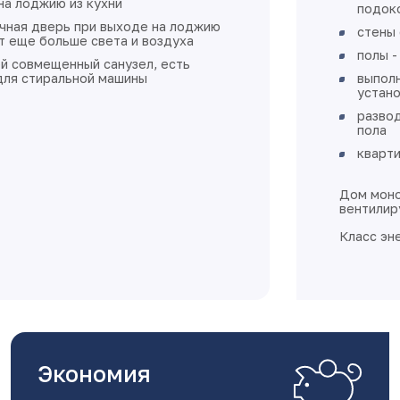
подоконников
стены оштукатурены
полы - стяжка
выполнена разводка электричества без
установки розеток и выключателей
разводка отопления выполнена в стяжке
пола
квартира готова к финишной отделке
Дом монолитно-каркасный с
вентилируемыми фасадами
Класс энергоэффективности А+
Экономия