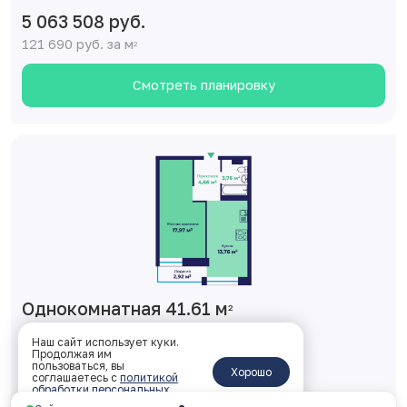
5 063 508 руб.
121 690 руб. за м
2
Смотреть планировку
Однокомнатная 41.61 м
2
1 корпус, 1 подъезд, 18 этаж, № 140
Наш сайт использует куки.
Продолжая им
пользоваться, вы
ключи: Дом сдан
Хорошо
соглашаетесь с
политикой
обработки персональных
5 230 897 руб.
данных
.