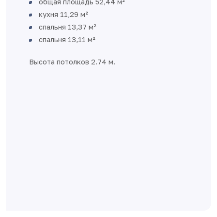
Большая кухня – удобное пространство
для встречи гостей и семейных вечеров
Две изолированные спальни
Раздельный санузел
Удобная ниша при входе для организации
гардеробной