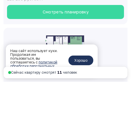
Смотреть планировку
Наш сайт использует куки.
Продолжая им
пользоваться, вы
Хорошо
соглашаетесь с
политикой
обработки персональных
данных
.
Сейчас квартиру смотрят
11
человек
Двухкомнатная 52.44 м
2
2 корпус, 1 подъезд, 9 этаж, № 94
ключи: 2026 год
6 093 155 руб.
116 193 руб. за м
2