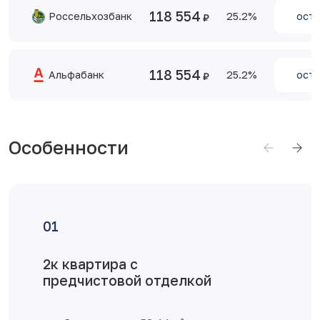
118 554
Россельхозбанк
25.2
оста
118 554
Альфабанк
25.2
оста
Особенности
Достоинства планировки
Классическая полногабаритная
двухкомнатная квартира