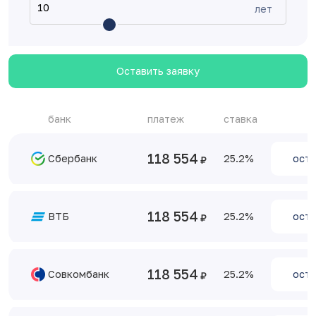
лет
Оставить заявку
банк
платеж
ставка
118 554
Сбербанк
25.2
оста
118 554
ВТБ
25.2
оста
118 554
Совкомбанк
25.2
оста