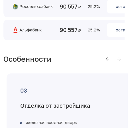
90 557
Россельхозбанк
25.2
остав
90 557
Альфабанк
25.2
остав
Особенности
Отделка от застройщика
железная входная дверь