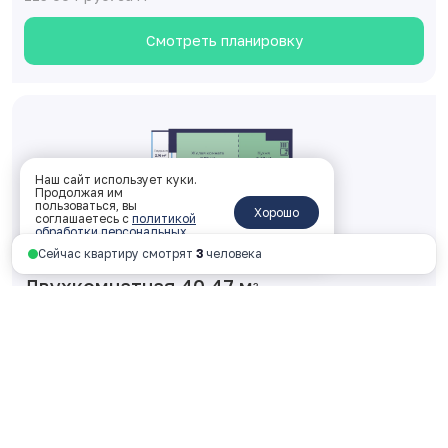
Смотреть планировку
Наш сайт использует куки.
Продолжая им
пользоваться, вы
Хорошо
соглашаетесь с
политикой
обработки персональных
данных
.
Сейчас квартиру смотрят
3
человека
Двухкомнатная 40.47 м
2
2 корпус, 1 подъезд, 7 этаж, № 75
ключи: 2026 год
4 654 201 руб.
115 004 руб. за м
2