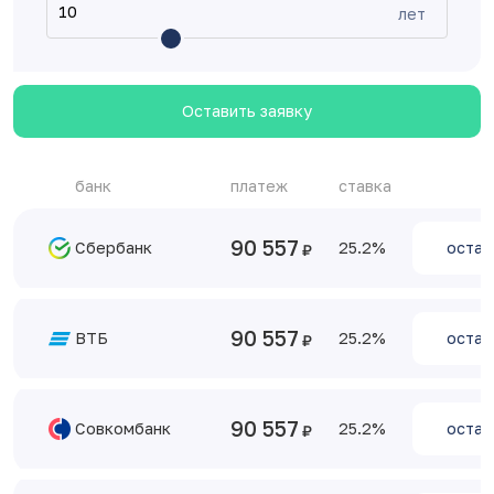
лет
Оставить заявку
банк
платеж
ставка
90 557
Сбербанк
25.2
остав
90 557
ВТБ
25.2
остав
90 557
Совкомбанк
25.2
остав