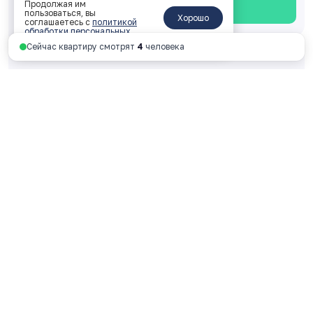
Продолжая им
Смотреть планировку
пользоваться, вы
Хорошо
соглашаетесь с
политикой
обработки персональных
данных
.
Сейчас квартиру смотрят
4
человека
Однокомнатная 35.75 м
2
2 корпус, 1 подъезд, 9 этаж, № 88
ключи: 2026 год
4 524 780 руб.
126 567 руб. за м
2
Смотреть планировку