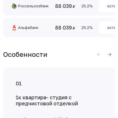
88 039
Россельхозбанк
25.2
остав
88 039
Альфабанк
25.2
остав
Особенности
Достоинства планировки
Большая кухня, в которой легко
расположить зону гостиной