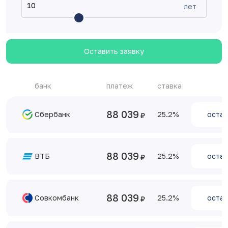
лет
Оставить заявку
банк
платеж
ставка
88 039
Сбербанк
25.2
остав
88 039
ВТБ
25.2
остав
88 039
Совкомбанк
25.2
остав