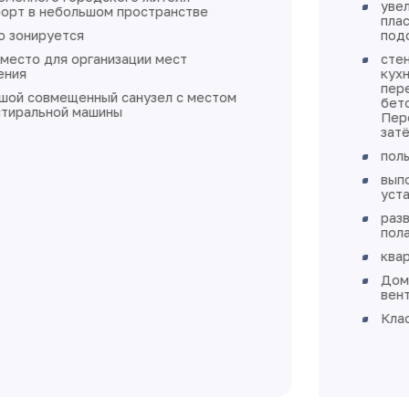
увеличенное остекление, окна
пластиковые с установкой откосов и
подоконников
стены в жилых помещениях, коридорах,
кухне, санузле и ванных комнатах -
перегородки и стены из бетона, ячеистого
бетона оштукатурены, не зашпаклеваны.
Перегородки из пазогребневых плит
затёрты по швам, не зашпаклеваны
полы - стяжка
выполнена разводка электричества без
установки розеток и выключателей
разводка отопления выполнена в стяжке
пола
квартира готова к финишной отделке
Дом монолитно-каркасный с
вентилируемыми фасадами
Класс энергоэффективности А+