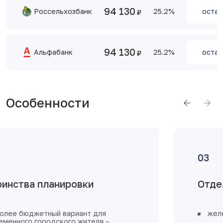
94 130
Россельхозбанк
25.2
остав
94 130
Альфабанк
25.2
остав
Особенности
Отделка от застройщика
железная входная дверь