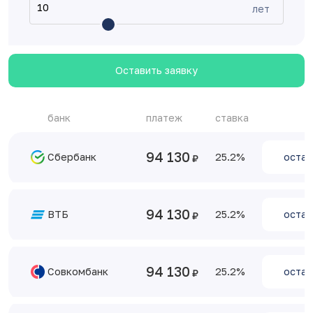
лет
Оставить заявку
банк
платеж
ставка
94 130
Сбербанк
25.2
остав
94 130
ВТБ
25.2
остав
94 130
Совкомбанк
25.2
остав