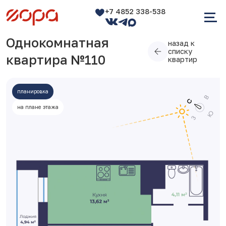
+7 4852 338-538
Однокомнатная
назад к
списку
квартира №110
квартир
планировка
на плане этажа