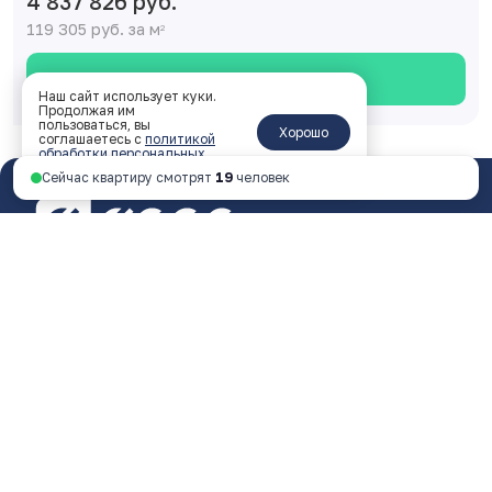
4 837 826 руб.
119 305 руб. за м
2
Смотреть планировку
Наш сайт использует куки.
Продолжая им
пользоваться, вы
Хорошо
соглашаетесь с
политикой
обработки персональных
данных
.
Сейчас квартиру смотрят
19
человек
Ярославль, пр-т Октября, 46, 4 этаж
пн - пт 9:00 - 18:00
+7 4852 338-538
Перезвоните мне
© 2026 ООО Специализированный застройщик
«ФОРА»