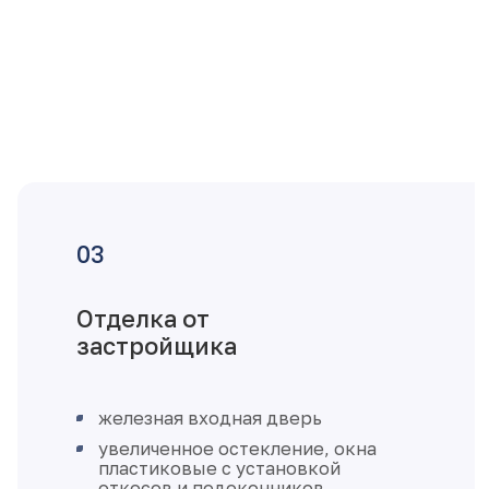
Отделка от
застройщика
железная входная дверь
увеличенное остекление, окна
пластиковые с установкой
откосов и подоконников