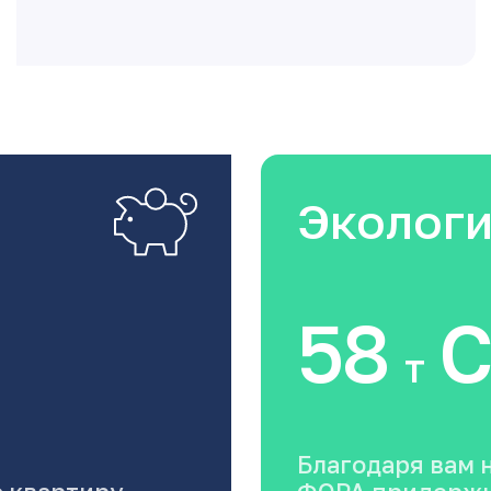
Эколог
58
C
т
Благодаря вам 