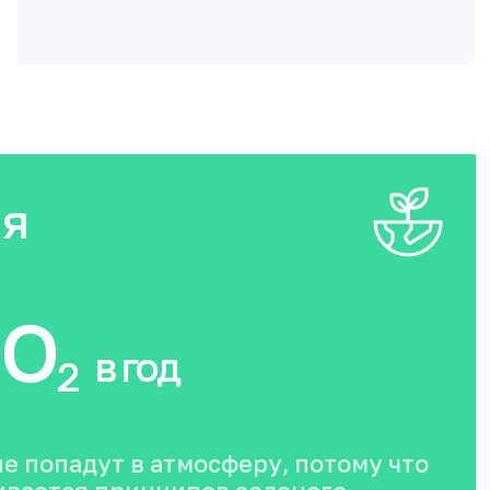
ия
O
в год
2
не попадут в атмосферу, потому что