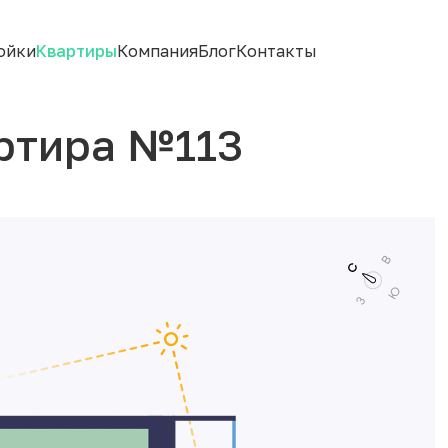
ойки
Квартиры
Компания
Блог
Контакты
ртира №113