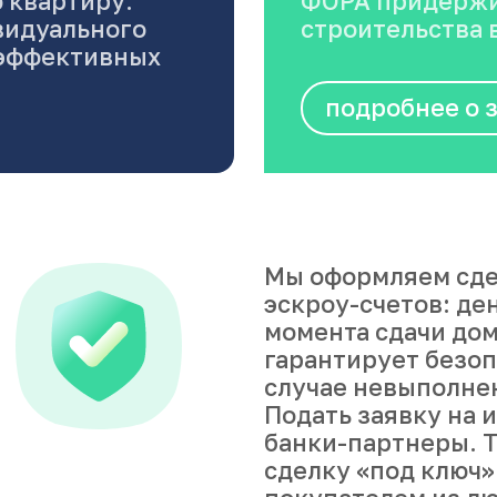
 квартиру.
ФОРА придержи
видуального
строительства в
оэффективных
подробнее о 
Мы оформляем сде
эскроу-счетов: де
момента сдачи дом
гарантирует безоп
случае невыполне
Подать заявку на 
банки-партнеры. Т
сделку «под ключ»