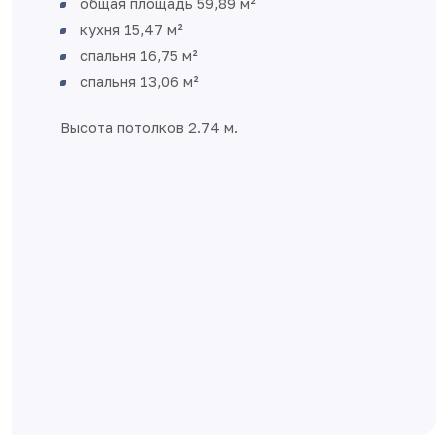
Большая квадратная кухня – удобн
пространство для встречи гостей и
семейных вечеров
Две изолированные спальни
Раздельный санузел
Удобная ниша при входе для органи
гардеробной