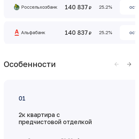
140 837
Россельхозбанк
25.2
оста
140 837
Альфабанк
25.2
оста
Особенности
Достоинства планировки
Классическая полногабаритная
двухкомнатная квартира