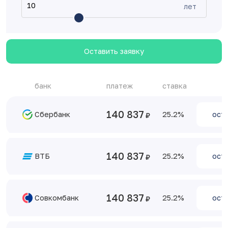
лет
Оставить заявку
банк
платеж
ставка
140 837
Сбербанк
25.2
оста
140 837
ВТБ
25.2
оста
140 837
Совкомбанк
25.2
оста