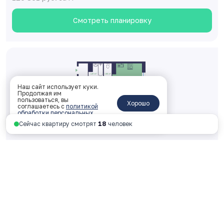
Смотреть планировку
Наш сайт использует куки.
Продолжая им
пользоваться, вы
Хорошо
соглашаетесь с
политикой
обработки персональных
данных
.
Сейчас квартиру смотрят
18
человек
Двухкомнатная 59.89 м
2
2 корпус, 1 подъезд, 16 этаж, № 171
ключи: 2026 год
7 238 387 руб.
120 861 руб. за м
2