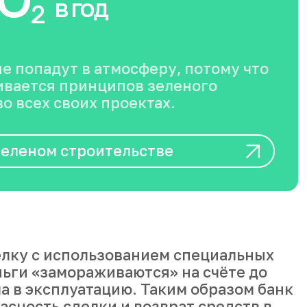
в год
2
не попадут в атмосферу, потому что
вается принципов зеленого
о всех своих проектах.
зеленом строительстве
лку с использованием специальных
ньги «замораживаются» на счёте до
а в эксплуатацию. Таким образом банк
асность сделки и возврат средств в