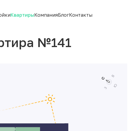
ойки
Квартиры
Компания
Блог
Контакты
ртира №141