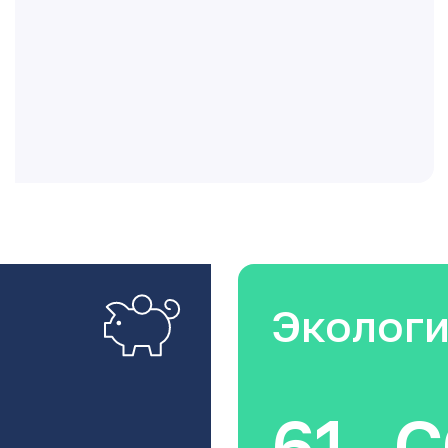
Эколог
61
C