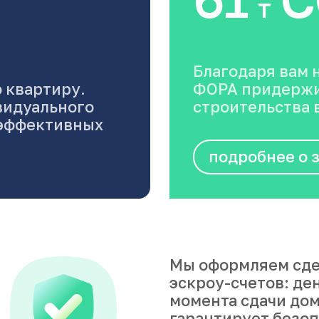
т
Благодаря вам 
 квартиру.
ФОРА придержи
видуального
строительства в
оэффективных
подробнее о 
Мы оформляем сде
эскроу-счетов: де
момента сдачи дом
гарантирует безоп