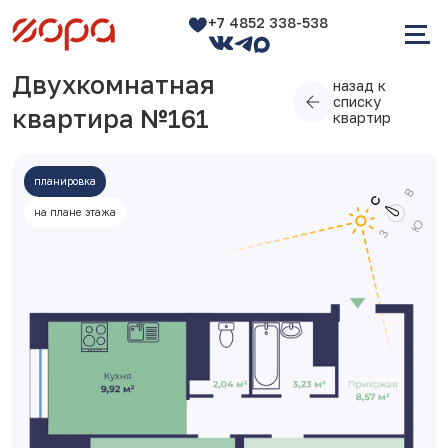
+7 4852 338-538
Двухкомнатная
назад к
списку
квартира №161
квартир
планировка
на плане этажа