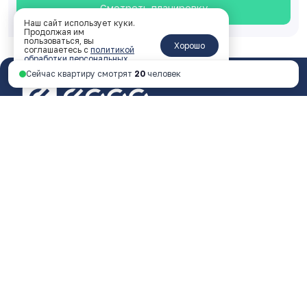
Смотреть планировку
Наш сайт использует куки.
Продолжая им
пользоваться, вы
Хорошо
соглашаетесь с
политикой
обработки персональных
данных
.
Сейчас квартиру смотрят
20
человек
Ярославль, пр-т Октября, 46, 4 этаж
пн - пт 9:00 - 18:00
+7 4852 338-538
Перезвоните мне
© 2026 ООО Специализированный застройщик
«ФОРА»
Любая информация, представленная на данном
сайте, носит исключительно информационный