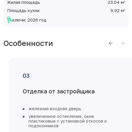
Жилая площадь
23.04 м
2
Площадь кухни
9,92 м
2
ключи: 2026 год
Особенности
 с
Достоинств
ой отделкой
РЕЛКУ
Видовая ква
Раздельные 
ь 47,93 м²
Раздельный 
Большой хол