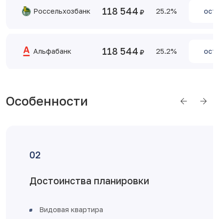
118 544
Россельхозбанк
25.2
оста
118 544
Альфабанк
25.2
оста
Особенности
Отделка от застройщика
железная входная дверь