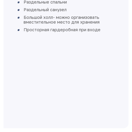
увеличенное остекление, окна
пластиковые с установкой откосов и
подоконников
стены в жилых помещениях, коридорах,
кухне, санузле и ванных комнатах -
перегородки и стены из бетона, ячеистого
бетона оштукатурены, не зашпаклеваны.
Перегородки из пазогребневых плит
затёрты по швам, не зашпаклеваны
полы - стяжка
выполнена разводка электричества без
установки розеток и выключателей
разводка отопления выполнена в стяжке
пола
квартира готова к финишной отделке
Дом монолитно-каркасный с
вентилируемыми фасадами
Класс энергоэффективности А+