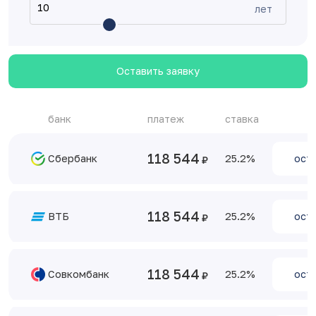
лет
Оставить заявку
банк
платеж
ставка
118 544
Сбербанк
25.2
оста
118 544
ВТБ
25.2
оста
118 544
Совкомбанк
25.2
оста