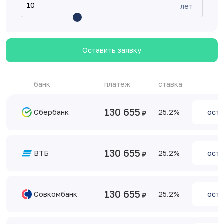
лет
Оставить заявку
банк
платеж
ставка
130 655
Сбербанк
25.2
оста
130 655
ВТБ
25.2
оста
130 655
Совкомбанк
25.2
оста