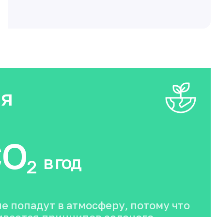
ия
O
в год
2
не попадут в атмосферу, потому что