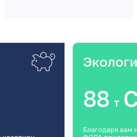
Эколог
88
C
т
Благодаря вам 