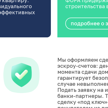
 квартиру.
ФОРА придержи
видуального
строительства в
оэффективных
подробнее о 
Мы оформляем сде
эскроу-счетов: де
момента сдачи дом
гарантирует безоп
случае невыполне
Подать заявку на 
банки-партнеры. Т
сделку «под ключ»