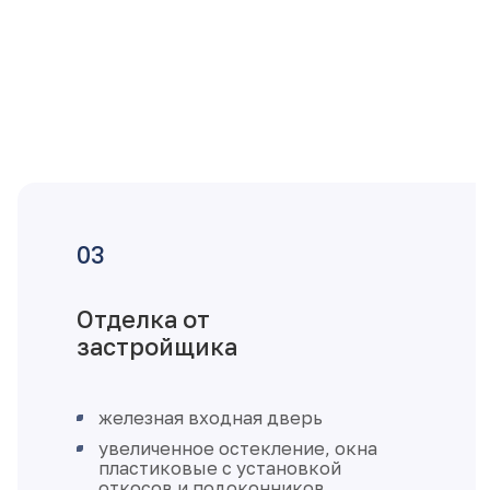
Отделка от
застройщика
железная входная дверь
увеличенное остекление, окна
пластиковые с установкой
откосов и подоконников