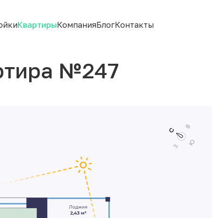
ойки
Квартиры
Компания
Блог
Контакты
ртира №247