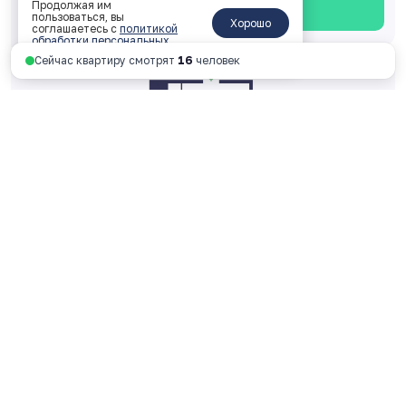
Продолжая им
Смотреть планировку
пользоваться, вы
Хорошо
соглашаетесь с
политикой
обработки персональных
данных
.
Сейчас квартиру смотрят
16
человек
Однокомнатная 39 м
2
2 корпус, 2 подъезд, 8 этаж, № 287
ключи: 2026 год
4 531 523 руб.
116 193 руб. за м
2
Смотреть планировку