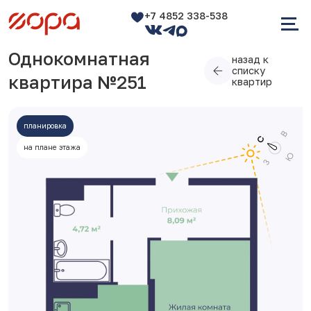
+7 4852 338-538
Однокомнатная
назад к
списку
квартира №251
квартир
планировка
на плане этажа