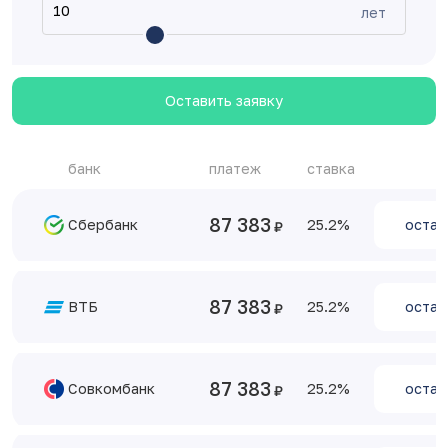
лет
Оставить заявку
банк
платеж
ставка
87 383
Сбербанк
25.2
остав
87 383
ВТБ
25.2
остав
87 383
Совкомбанк
25.2
остав