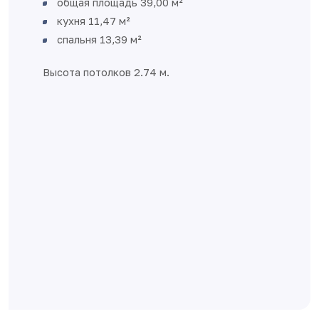
для встречи гостей и семейных вечеров
Отдельная спальня – свое приватное
пространство
Большой совмещенный санузел, есть
место для стиральной машины
При входе ниша для гардеробной