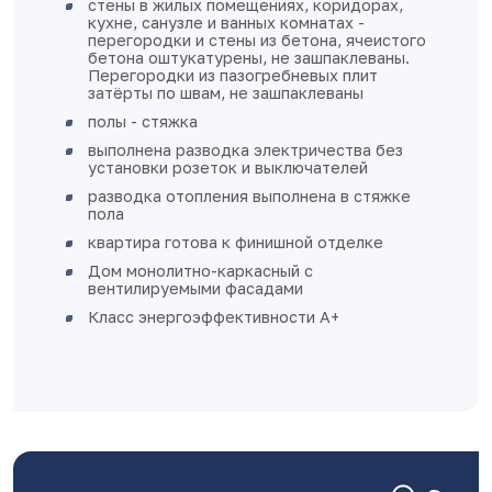
стены в жилых помещениях, коридо
кухне, санузле и ванных комнатах -
перегородки и стены из бетона, яч
бетона оштукатурены, не зашпакле
Перегородки из пазогребневых пли
затёрты по швам, не зашпаклеваны
полы - стяжка
выполнена разводка электричества
установки розеток и выключателей
разводка отопления выполнена в с
пола
квартира готова к финишной отдел
Дом монолитно-каркасный с
вентилируемыми фасадами
Класс энергоэффективности А+