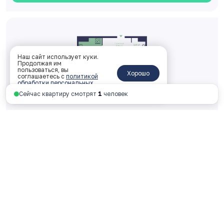
Наш сайт использует куки.
Продолжая им
пользоваться, вы
Хорошо
соглашаетесь с
политикой
обработки персональных
данных
.
Сейчас квартиру смотрят
12
человек
Трехкомнатная 52.29 м
2
2 корпус, 2 подъезд, 10 этаж, № 312
ключи: 2026 год
6 070 817 руб.
116 099 руб. за м
2
Смотреть планировку