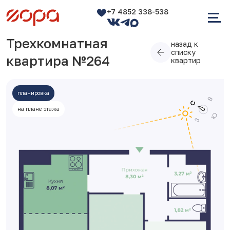
+7 4852 338-538
Трехкомнатная
назад к
списку
квартира №264
квартир
планировка
на плане этажа