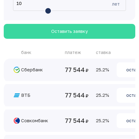
лет
Оставить заявку
банк
платеж
ставка
77 544
Сбербанк
25.2
остав
77 544
ВТБ
25.2
остав
77 544
Совкомбанк
25.2
остав