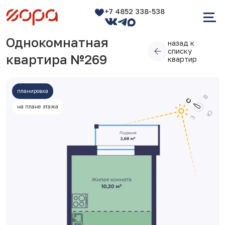
+7 4852 338-538
Однокомнатная
назад к
списку
квартира №269
квартир
планировка
на плане этажа