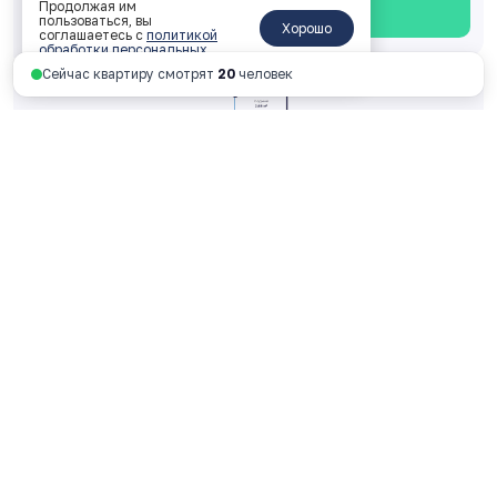
Продолжая им
Смотреть планировку
пользоваться, вы
Хорошо
соглашаетесь с
политикой
обработки персональных
данных
.
Сейчас квартиру смотрят
20
человек
Однокомнатная 27.44 м
2
2 корпус, 2 подъезд, 9 этаж, № 293
ключи: 2026 год
3 985 416 руб.
145 241 руб. за м
2
Смотреть планировку