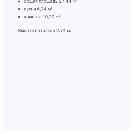
комфорт в небольшом пространств
Легко зонируется
Есть место для организации мест
хранения
Большой совмещенный санузел с м
для стиральной машины