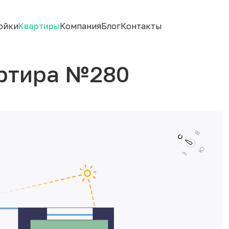
ойки
Квартиры
Компания
Блог
Контакты
ртира №280