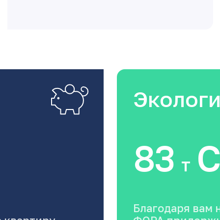
Эколог
83
C
т
Благодаря вам 