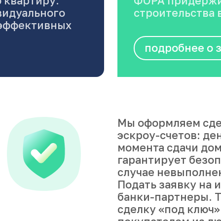
 квартиру.
ФОРА придержи
видуального
строительства в
оэффективных
подробнее о 
Мы оформляем сде
эскроу-счетов: де
момента сдачи дом
гарантирует безоп
случае невыполне
Подать заявку на 
банки-партнеры. Т
сделку «под ключ»