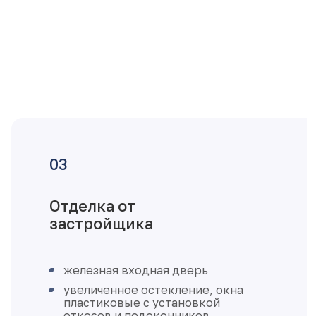
Отделка от
застройщика
железная входная дверь
увеличенное остекление, окна
пластиковые с установкой
откосов и подоконников