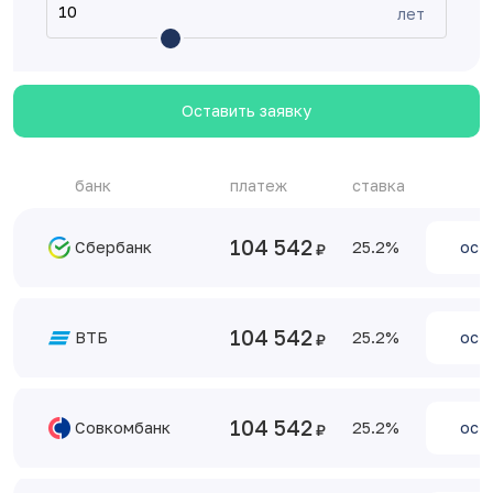
лет
Оставить заявку
банк
платеж
ставка
104 542
Сбербанк
25.2
ост
104 542
ВТБ
25.2
ост
104 542
Совкомбанк
25.2
ост