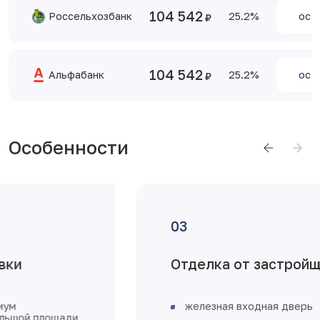
104 542
Россельхозбанк
25.2
ост
104 542
Альфабанк
25.2
ост
Особенности
Отделка от застройщика
железная входная дверь