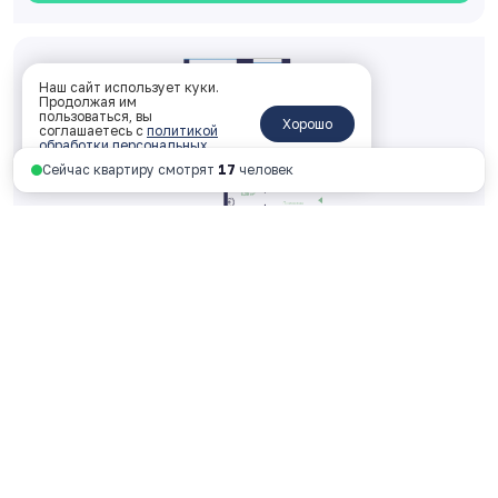
Наш сайт использует куки.
Продолжая им
пользоваться, вы
Хорошо
соглашаетесь с
политикой
обработки персональных
данных
.
Сейчас квартиру смотрят
8
человек
Двухкомнатная 46.72 м
2
2 корпус, 2 подъезд, 9 этаж, № 302
ключи: 2026 год
5 372 974 руб.
115 004 руб. за м
2
Смотреть планировку