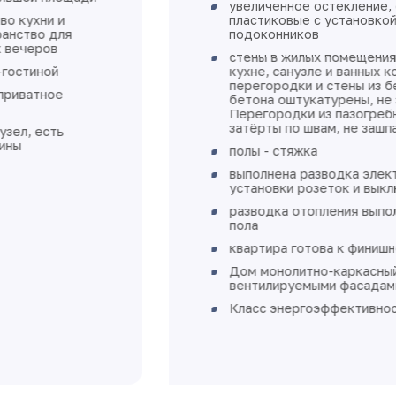
увеличенное остекление, окна
пластиковые с установкой откосов и
подоконников
стены в жилых помещениях, коридорах,
кухне, санузле и ванных комнатах -
перегородки и стены из бетона, ячеистого
бетона оштукатурены, не зашпаклеваны.
Перегородки из пазогребневых плит
затёрты по швам, не зашпаклеваны
полы - стяжка
выполнена разводка электричества без
установки розеток и выключателей
разводка отопления выполнена в стяжке
пола
квартира готова к финишной отделке
Дом монолитно-каркасный с
вентилируемыми фасадами
Класс энергоэффективности А+