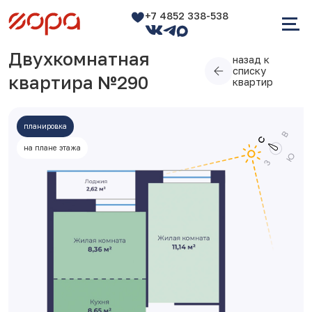
+7 4852 338-538
Двухкомнатная
назад к
списку
квартира №290
квартир
планировка
на плане этажа