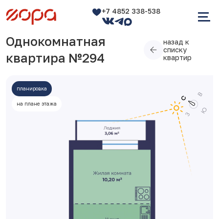
+7 4852 338-538
Однокомнатная
назад к
списку
квартира №294
квартир
планировка
на плане этажа