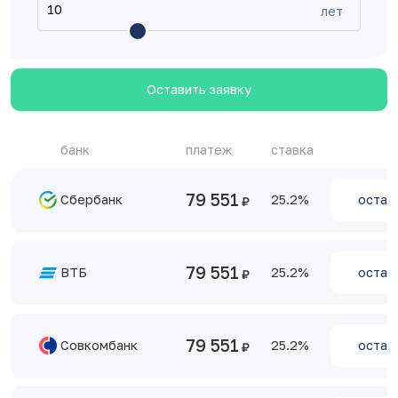
лет
Оставить заявку
банк
платеж
ставка
79 551
Сбербанк
25.2
остав
79 551
ВТБ
25.2
остав
79 551
Совкомбанк
25.2
остав