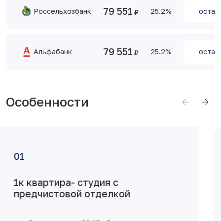
79 551
Россельхозбанк
25.2
остав
79 551
Альфабанк
25.2
остав
Особенности
Достоинства планировки
Наиболее бюджетный вариант для
современного городского жителя –