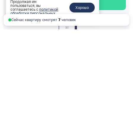
Продолжая им
Смотреть планировку
пользоваться, вы
Хорошо
соглашаетесь с
политикой
обработки персональных
данных
.
Сейчас квартиру смотрят
7
человек
Однокомнатная 28.15 м
2
2 корпус, 2 подъезд, 8 этаж, № 282
ключи: 2026 год
4 088 538 руб.
145 241 руб. за м
2
Смотреть планировку