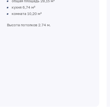
комфорт в небольшом пространстве
Легко зонируется
Есть место для организации мест
хранения
Большой совмещенный санузел с местом
для стиральной машины