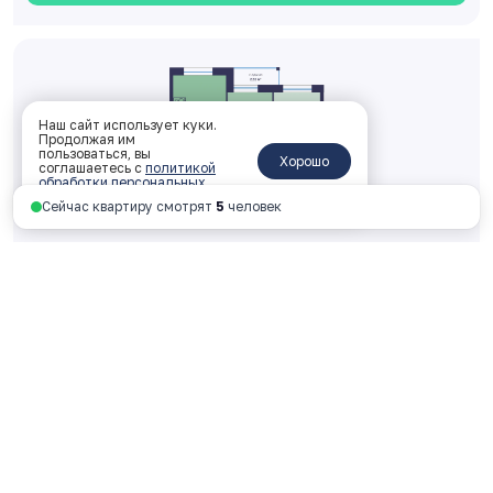
Наш сайт использует куки.
Продолжая им
пользоваться, вы
Хорошо
соглашаетесь с
политикой
обработки персональных
данных
.
Сейчас квартиру смотрят
5
человек
Двухкомнатная 57.38 м
2
2 корпус, 2 подъезд, 10 этаж, № 315
ключи: 2026 год
6 607 620 руб.
115 155 руб. за м
2
Смотреть планировку