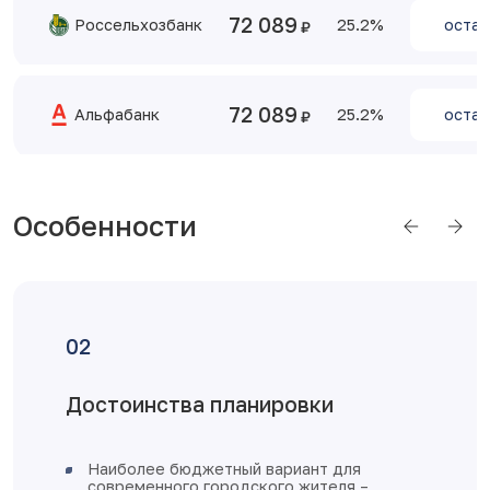
72 089
Россельхозбанк
25.2
остав
72 089
Альфабанк
25.2
остав
Особенности
Отделка от застройщика
железная входная дверь