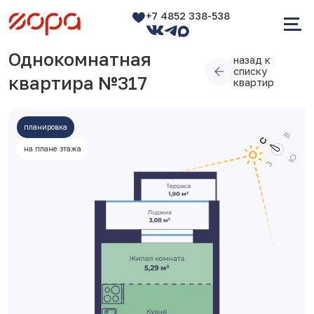
+7 4852 338-538
Однокомнатная
назад к
списку
квартира №317
квартир
планировка
на плане этажа