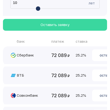
лет
Оставить заявку
банк
платеж
ставка
72 089
Сбербанк
25.2
остав
72 089
ВТБ
25.2
остав
72 089
Совкомбанк
25.2
остав