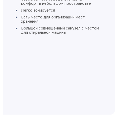
увеличенное остекление, окна
пластиковые с установкой откосов и
подоконников
стены в жилых помещениях, коридорах,
кухне, санузле и ванных комнатах -
перегородки и стены из бетона, ячеист
бетона оштукатурены, не зашпаклеваны
Перегородки из пазогребневых плит
затёрты по швам, не зашпаклеваны
полы - стяжка
выполнена разводка электричества без
установки розеток и выключателей
разводка отопления выполнена в стяжк
пола
квартира готова к финишной отделке
Дом монолитно-каркасный с
вентилируемыми фасадами
Класс энергоэффективности А+