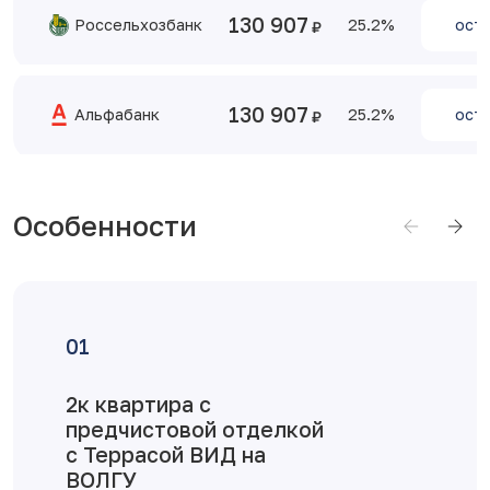
130 907
Россельхозбанк
25.2
оста
130 907
Альфабанк
25.2
оста
Особенности
2к квартира с
предчистовой отделкой
с Террасой ВИД на
ВОЛГУ