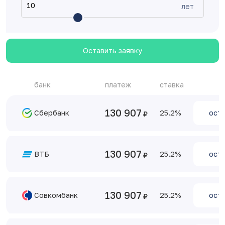
лет
Оставить заявку
банк
платеж
ставка
130 907
Сбербанк
25.2
оста
130 907
ВТБ
25.2
оста
130 907
Совкомбанк
25.2
оста