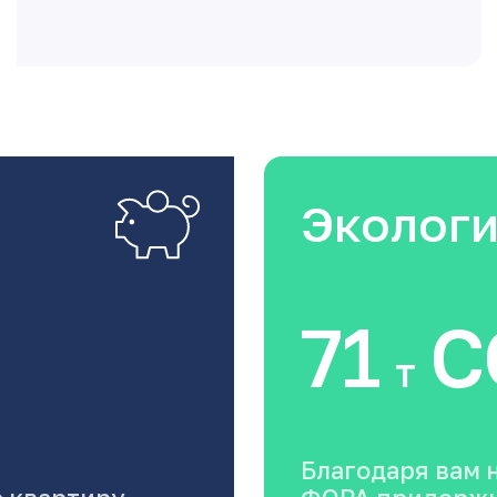
Эколог
71
C
т
Благодаря вам 