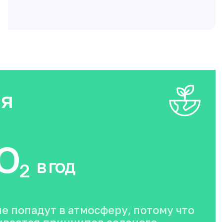
ия
O
в год
2
не попадут в атмосферу, потому что