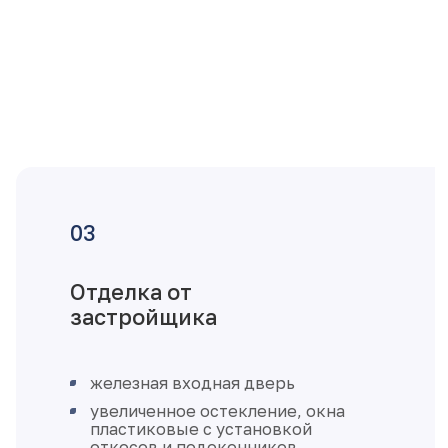
Отделка от
застройщика
железная входная дверь
увеличенное остекление, окна
пластиковые с установкой
откосов и подоконников