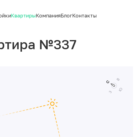
ойки
Квартиры
Компания
Блог
Контакты
ртира №337