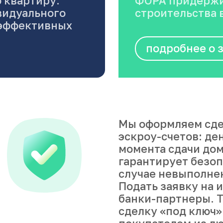
 квартиру.
ФОРА придержи
видуального
строительства в
оэффективных
подробнее о 
Мы оформляем сде
эскроу-счетов: де
момента сдачи дом
гарантирует безоп
случае невыполне
Подать заявку на 
банки-партнеры. Т
сделку «под ключ»