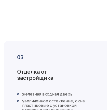
Отделка от
застройщика
железная входная дверь
увеличенное остекление, окна
пластиковые с установкой
откосов и подоконников