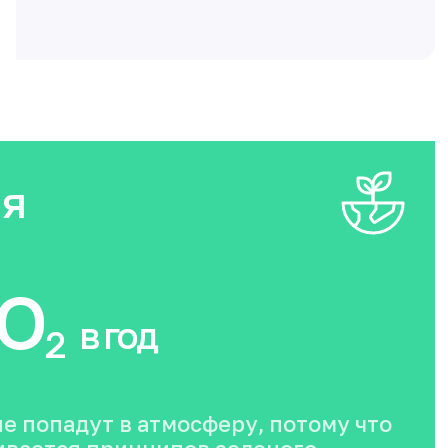
ия
O
в год
2
не попадут в атмосферу, потому что