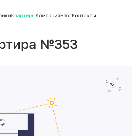
ойки
Квартиры
Компания
Блог
Контакты
ртира №353