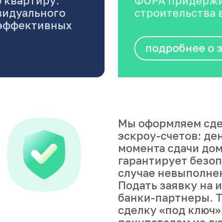
 квартиру.
ФОРА придержи
видуального
строительства в
оэффективных
подробнее о 
Мы оформляем сде
эскроу-счетов: де
момента сдачи дом
гарантирует безоп
случае невыполне
Подать заявку на 
банки-партнеры. Т
сделку «под ключ»