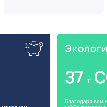
Эколог
37
C
т
Благодаря вам 