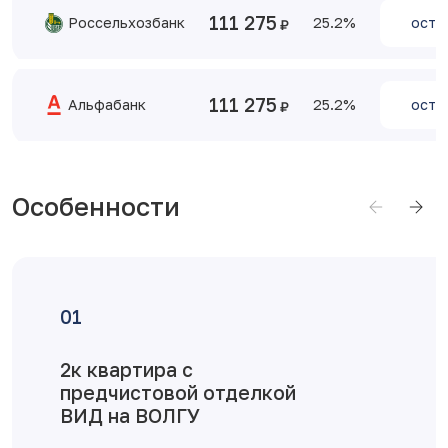
111 275
Россельхозбанк
25.2
оста
111 275
Альфабанк
25.2
оста
Особенности
Достоинства п
тделкой
Видовая квартира