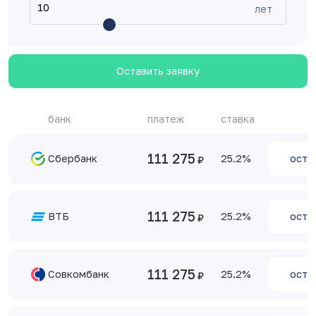
лет
Оставить заявку
банк
платеж
ставка
111 275
Сбербанк
25.2
оста
111 275
ВТБ
25.2
оста
111 275
Совкомбанк
25.2
оста