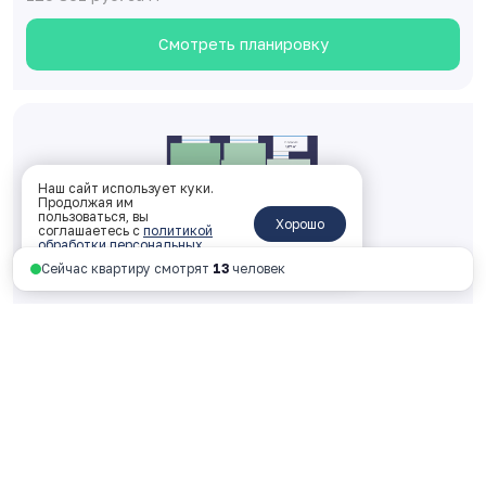
Смотреть планировку
Наш сайт использует куки.
Продолжая им
пользоваться, вы
Хорошо
соглашаетесь с
политикой
обработки персональных
данных
.
Сейчас квартиру смотрят
13
человек
Двухкомнатная 49.22 м
2
2 корпус, 2 подъезд, 18 этаж, № 403
ключи: 2026 год
6 204 109 руб.
126 049 руб. за м
2