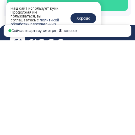
Смотреть планировку
Наш сайт использует куки.
Продолжая им
пользоваться, вы
Хорошо
соглашаетесь с
политикой
обработки персональных
данных
.
Сейчас квартиру смотрят
8
человек
Ярославль, пр-т Октября, 46, 4 этаж
пн - пт 9:00 - 18:00
+7 4852 338-538
Перезвоните мне
© 2026 ООО Специализированный застройщик
«ФОРА»
Любая информация, представленная на данном
сайте, носит исключительно информационный