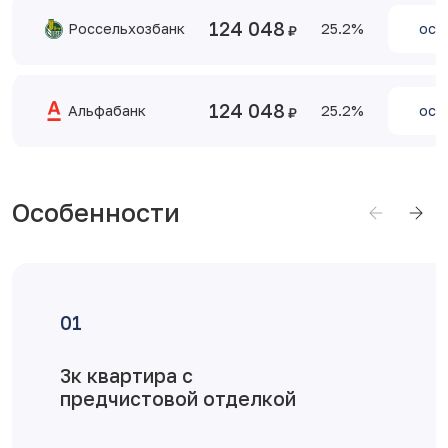
124 048
Россельхозбанк
25.2
ост
124 048
Альфабанк
25.2
ост
Особенности
Достоинства планировки
Просторная кухня-гостинная