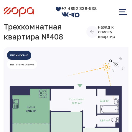
+7 4852 338-538
Трехкомнатная
назад к
списку
квартира №408
квартир
планировка
на плане этажа