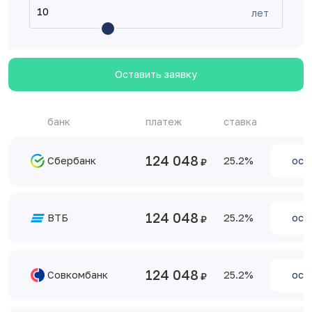
лет
Оставить заявку
банк
платеж
ставка
124 048
Сбербанк
25.2
ост
124 048
ВТБ
25.2
ост
124 048
Совкомбанк
25.2
ост