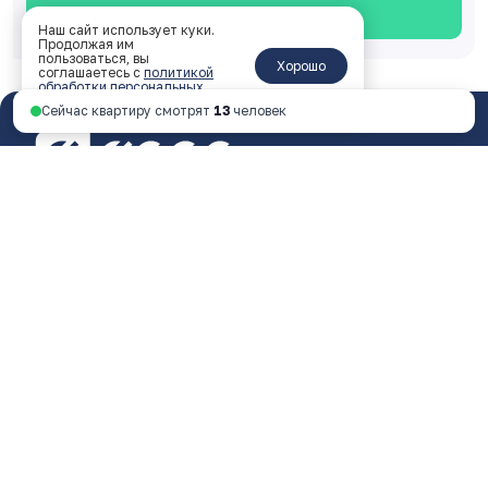
Смотреть планировку
Наш сайт использует куки.
Продолжая им
пользоваться, вы
Хорошо
соглашаетесь с
политикой
обработки персональных
данных
.
Сейчас квартиру смотрят
13
человек
Ярославль, пр-т Октября, 46, 4 этаж
пн - пт 9:00 - 18:00
+7 4852 338-538
Перезвоните мне
© 2026 ООО Специализированный застройщик
«ФОРА»
Любая информация, представленная на данном
сайте, носит исключительно информационный