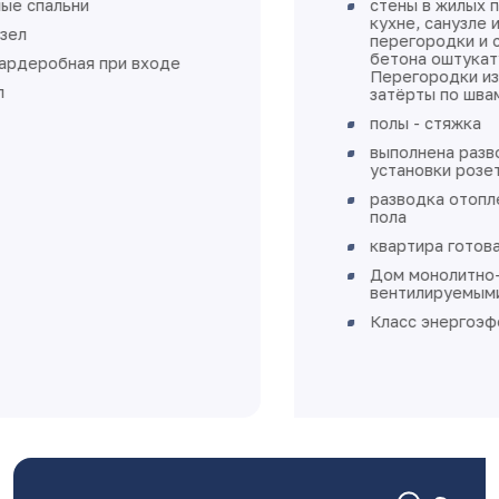
стены в жилых помещениях, коридорах,
кухне, санузле и ванных комнатах -
перегородки и стены из бетона, ячеистого
бетона оштукатурены, не зашпаклеваны.
Перегородки из пазогребневых плит
затёрты по швам, не зашпаклеваны
полы - стяжка
выполнена разводка электричества без
установки розеток и выключателей
разводка отопления выполнена в стяжке
пола
квартира готова к финишной отделке
Дом монолитно-каркасный с
вентилируемыми фасадами
Класс энергоэффективности А+