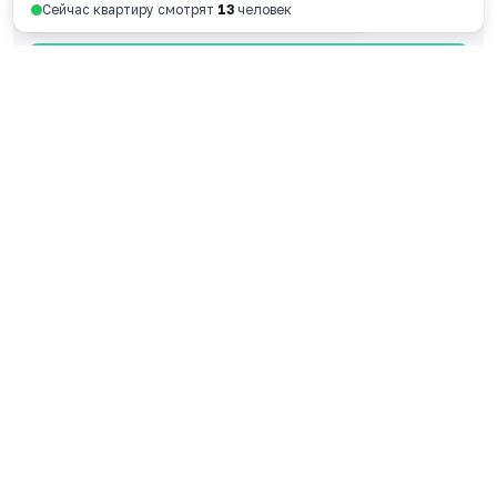
Сейчас квартиру смотрят
2
человека
128 730 руб. за м
2
Смотреть планировку
Ярославль, пр-т Октября, 46, 4 этаж
пн - пт 9:00 - 18:00
+7 4852 338-538
Перезвоните мне
© 2026 ООО Специализированный застройщик
«ФОРА»