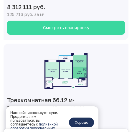
8 312 111 руб.
125 713 руб. за м
2
Смотреть планировку
Трехкомнатная 66.12 м
2
1 корпус, 1 подъезд, 17 этаж, № 136
Наш сайт использует куки.
Продолжая им
ключи: Дом сдан
пользоваться, вы
Хорошо
соглашаетесь с
политикой
обработки персональных
8 511 601 руб.
данных
.