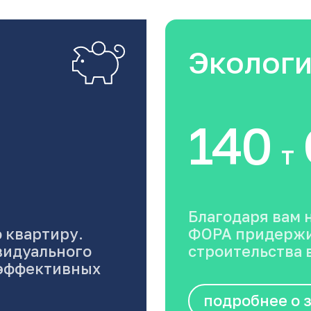
Эколог
140
т
Благодаря вам 
 квартиру.
ФОРА придержи
видуального
строительства в
оэффективных
подробнее о 