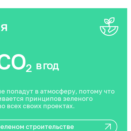
ия
CO
в год
2
не попадут в атмосферу, потому что
вается принципов зеленого
о всех своих проектах.
зеленом строительстве