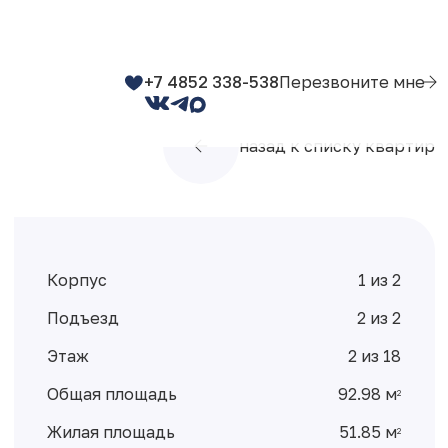
+7 4852 338-538
Перезвоните мне
назад к списку квартир
Корпус
1 из 2
Подъезд
2 из 2
Этаж
2 из 18
Общая площадь
92.98 м
2
Жилая площадь
51.85 м
2