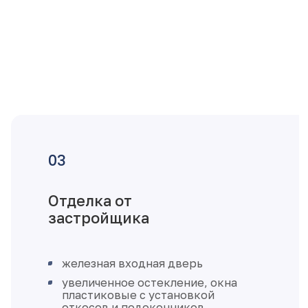
Отделка от
застройщика
железная входная дверь
увеличенное остекление, окна
пластиковые с установкой
откосов и подоконников